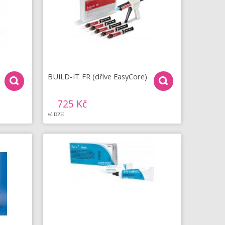
BUILD-IT FR (dříve EasyCore)
725 Kč
vč.DPH