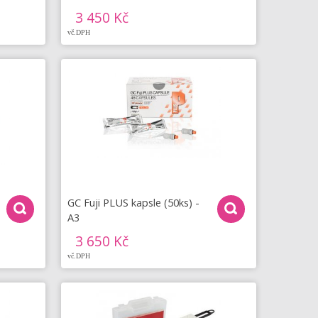
3 450 Kč
vč.DPH
GC Fuji PLUS kapsle (50ks) -
A3
3 650 Kč
vč.DPH