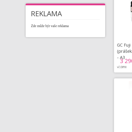
REKLAMA
Zde může být vaše reklama
GC Fuji
(prášek
- A3
3 29
vč.DPH