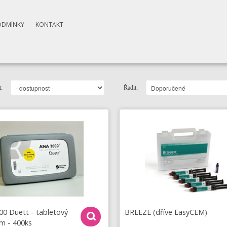
ODMÍNKY
KONTAKT
:
Řadit:
0 Duett - tabletový
BREEZE (dříve EasyCEM)
m - 400ks