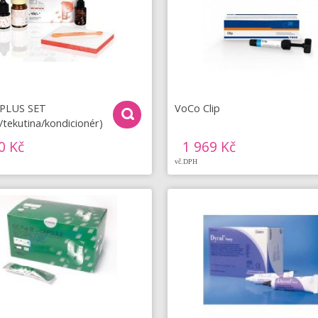
 PLUS SET
VoCo Clip
/tekutina/kondicionér)
0 Kč
1 969 Kč
vč.DPH