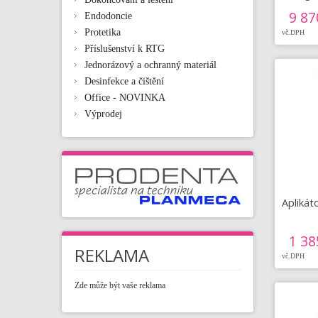
9 87
Endodoncie
Protetika
vč.DPH
Příslušenství k RTG
Jednorázový a ochranný materiál
Desinfekce a čištění
Office - NOVINKA
Výprodej
Aplikáto
1 38
REKLAMA
vč.DPH
Zde může být vaše reklama