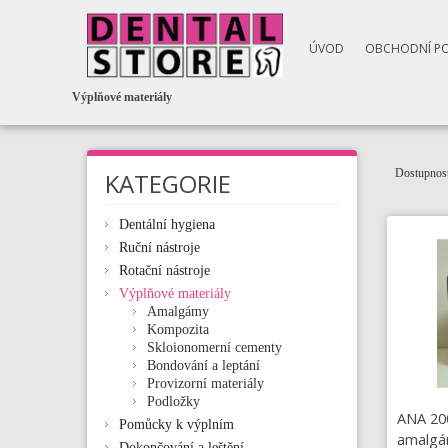
ÚVOD
OBCHODNÍ P
Výplňové materiály
Dostupnost
KATEGORIE
Dentální hygiena
Ruční nástroje
Rotační nástroje
Výplňové materiály
Amalgámy
Kompozita
Skloionomerní cementy
Bondování a leptání
Provizorní materiály
Podložky
ANA 200
Pomůcky k výplním
amalgá
Dokončování a leštění