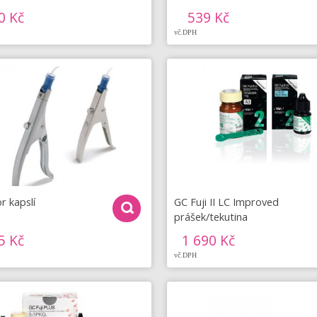
0 Kč
539 Kč
vč.DPH
r kapslí
GC Fuji II LC Improved
prášek/tekutina
5 Kč
1 690 Kč
vč.DPH