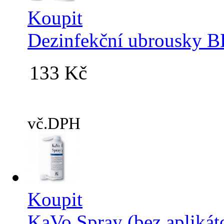
Koupit
Dezinfekční ubrousky 
133 Kč
vč.DPH
Koupit
KaVo Spray (bez aplikát