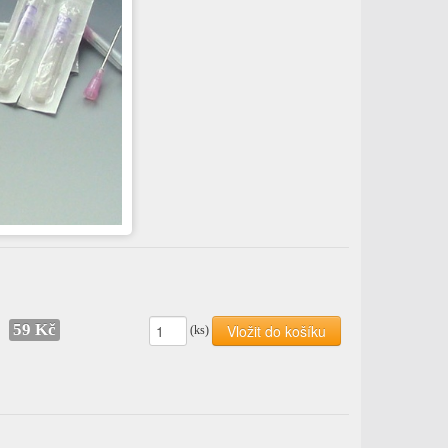
59 Kč
Vložit do košíku
(ks)