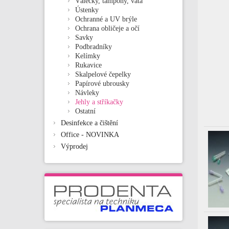
Válečky, tampóny, vata
Ústenky
Ochranné a UV brýle
Ochrana obličeje a očí
Savky
Podbradníky
Kelímky
Rukavice
Skalpelové čepelky
Papírové ubrousky
Návleky
Jehly a stříkačky
Ostatní
Desinfekce a čištění
Office - NOVINKA
Výprodej